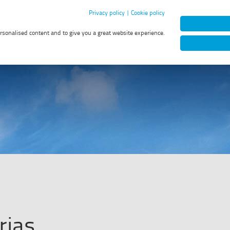
Privacy policy
|
Cookie policy
Convocatorias
Ocupaciones
Int
ersonalised content and to give you a great website experience.
r
E
rias