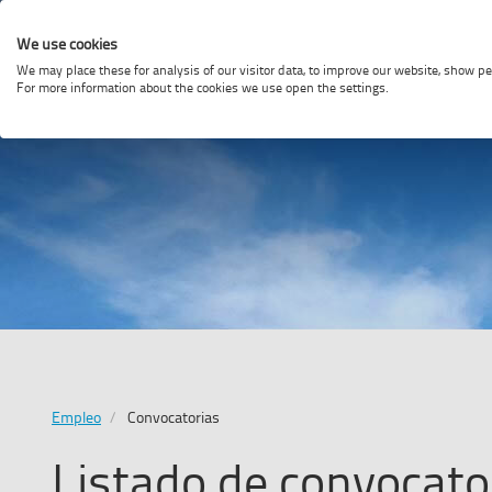
Portal
We use cookies
de
We may place these for analysis of our visitor data, to improve our website, show p
Accede
For more information about the cookies we use open the settings.
Empleo
a
la
-
web
de
Enaire
ENAIR
Estás
Empleo
Convocatorias
en
Listado de convocato