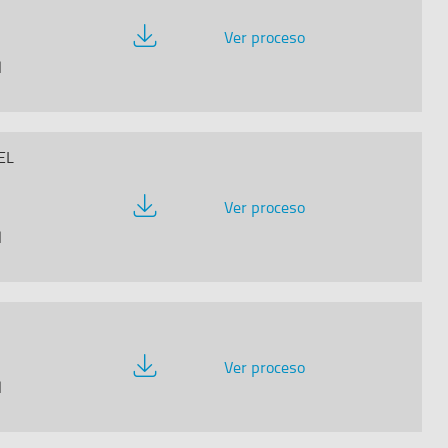
Descargar
Ver proceso
documentación
l
EL
Descargar
Ver proceso
documentación
l
Descargar
Ver proceso
documentación
l