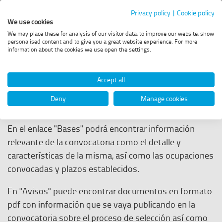
Portal
Privacy policy
|
Cookie policy
We use cookies
de
Menú
We may place these for analysis of our visitor data, to improve our website, show
principal
personalised content and to give you a great website experience. For more
Acceder
Empleo
information about the cookies we use open the settings.
a
la
-
Ayuda del listado de
web
Accept all
de
Enaire
convocatorias
Deny
Manage cookies
ENAIRE
En el enlace "Bases" podrá encontrar información
relevante de la convocatoria como el detalle y
características de la misma, así como las ocupaciones
convocadas y plazos establecidos.
En "Avisos" puede encontrar documentos en formato
pdf con información que se vaya publicando en la
convocatoria sobre el proceso de selección así como