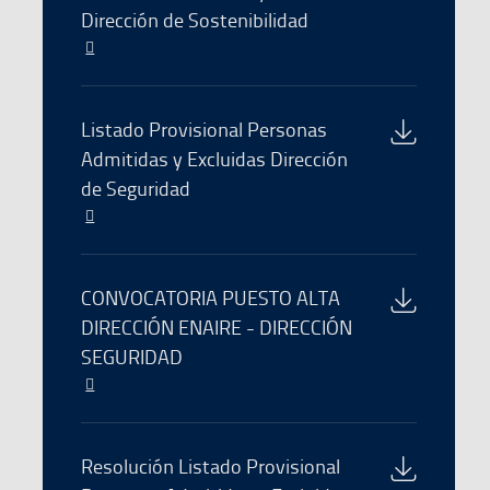
the
Dirección de Sostenibilidad
nueva
file
ventana
El
enlace
se
abre
Download
Listado Provisional Personas
en
of
Admitidas y Excluidas Dirección
una
the
de Seguridad
nueva
file
ventana
El
enlace
se
abre
Download
CONVOCATORIA PUESTO ALTA
en
of
DIRECCIÓN ENAIRE - DIRECCIÓN
una
the
SEGURIDAD
nueva
file
ventana
El
enlace
se
abre
Download
Resolución Listado Provisional
en
of