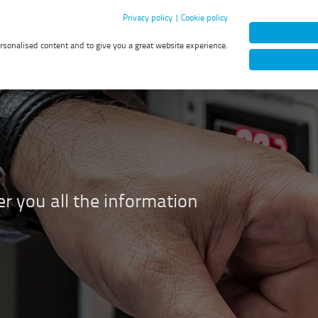
Privacy policy
|
Cookie policy
Recruitment Processes
Jobs
ersonalised content and to give you a great website experience.
E
e
r you all the information