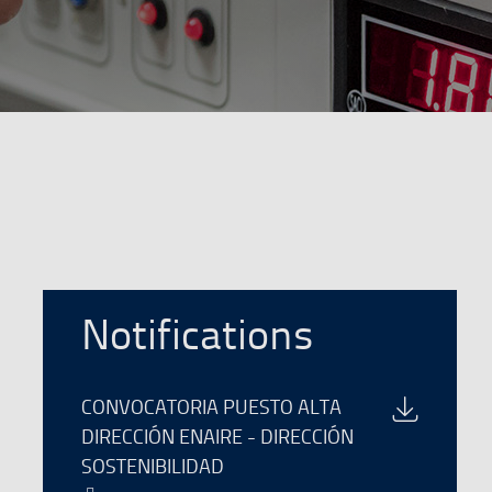
Notifications
Download
CONVOCATORIA PUESTO ALTA
of
DIRECCIÓN ENAIRE - DIRECCIÓN
the
SOSTENIBILIDAD
file
El