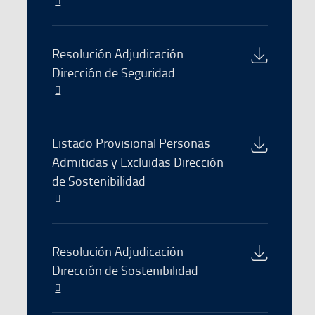
enlace
se
abre
Download
Resolución Adjudicación
en
of
Dirección de Seguridad
una
the
El
nueva
file
enlace
ventana
se
abre
Download
Listado Provisional Personas
en
of
Admitidas y Excluidas Dirección
una
the
de Sostenibilidad
nueva
file
ventana
El
enlace
se
abre
Download
Resolución Adjudicación
en
of
Dirección de Sostenibilidad
una
the
El
nueva
file
enlace
ventana