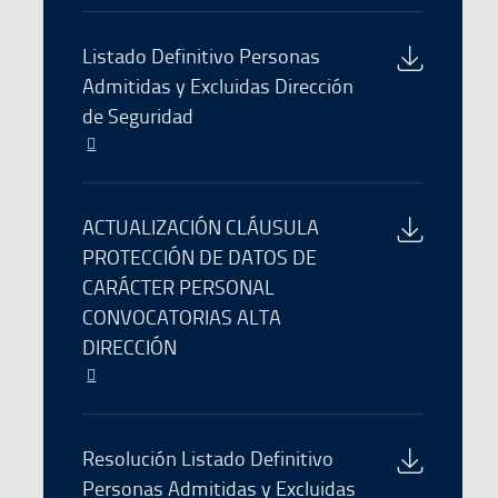
se
abre
Download
Listado Definitivo Personas
en
of
Admitidas y Excluidas Dirección
una
the
de Seguridad
nueva
file
ventana
El
enlace
se
abre
Download
ACTUALIZACIÓN CLÁUSULA
en
of
PROTECCIÓN DE DATOS DE
una
the
CARÁCTER PERSONAL
nueva
file
ventana
CONVOCATORIAS ALTA
DIRECCIÓN
El
enlace
se
abre
Download
Resolución Listado Definitivo
en
of
Personas Admitidas y Excluidas
una