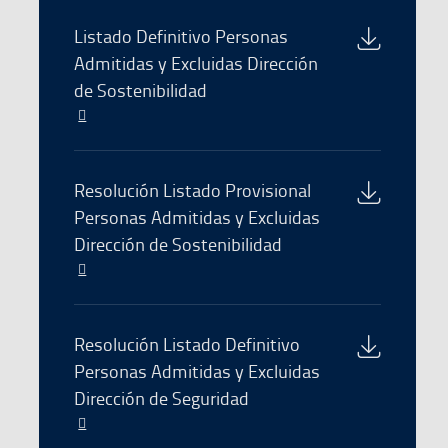
se
abre
Download
Listado Definitivo Personas
en
of
Admitidas y Excluidas Dirección
una
the
de Sostenibilidad
nueva
file
ventana
El
enlace
se
abre
Download
Resolución Listado Provisional
en
of
Personas Admitidas y Excluidas
una
the
Dirección de Sostenibilidad
nueva
file
ventana
El
enlace
se
abre
Download
Resolución Listado Definitivo
en
of
Personas Admitidas y Excluidas
una
the
Dirección de Seguridad
nueva
file
ventana
El
enlace