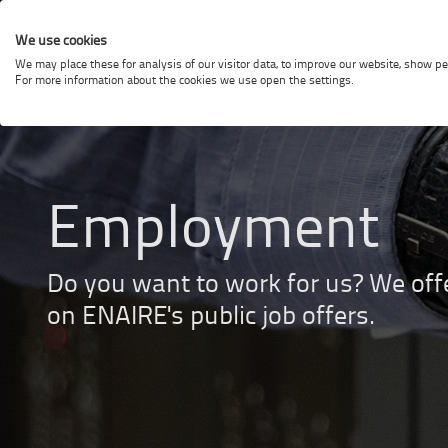
Portal
We use cookies
de
We may place these for analysis of our visitor data, to improve our website, show p
Access
For more information about the cookies we use open the settings.
Empleo
the
ENAIR
-
websit
Enaire
Employment
Do you want to work for us? We offe
on ENAIRE's public job offers.