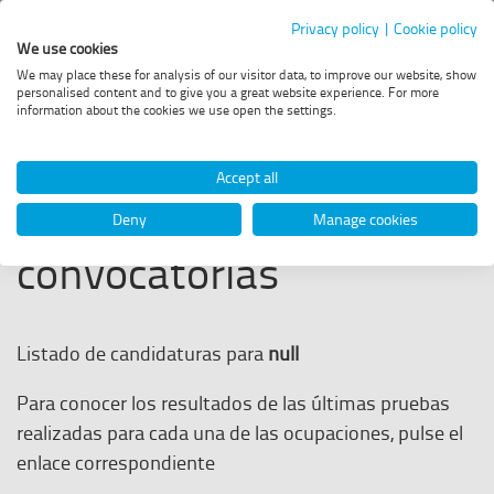
Portal
Privacy policy
|
Cookie policy
We use cookies
de
Menú
We may place these for analysis of our visitor data, to improve our website, show
principal
personalised content and to give you a great website experience. For more
Acceder
Empleo
information about the cookies we use open the settings.
a
Estás
Empleo
Convocatorias
Publicación de listados
la
-
en
web
Accept all
de
Enaire
Listado de
Deny
Manage cookies
ENAIRE
convocatorias
Listado de candidaturas para
null
Para conocer los resultados de las últimas pruebas
realizadas para cada una de las ocupaciones, pulse el
enlace correspondiente