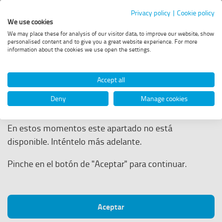
Portal
Privacy policy
|
Cookie policy
We use cookies
de
Menú
We may place these for analysis of our visitor data, to improve our website, show
principal
personalised content and to give you a great website experience. For more
Acceder
Empleo
information about the cookies we use open the settings.
a
Estás
Empleo
Convocatorias
Aviso
la
-
en
web
Accept all
de
Enaire
AVISO
Deny
Manage cookies
ENAIRE
En estos momentos este apartado no está
disponible. Inténtelo más adelante.
Pinche en el botón de "Aceptar" para continuar.
Aceptar