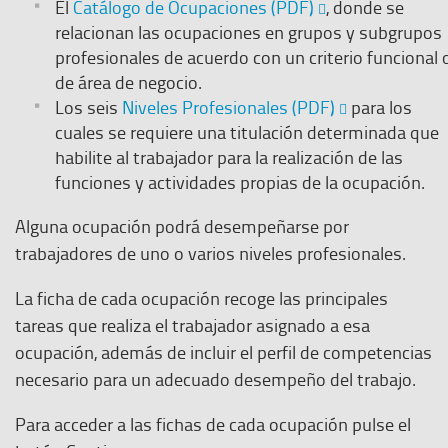
El
El
Catálogo de Ocupaciones (PDF)
, donde se
enlace
relacionan las ocupaciones en grupos y subgrupos
se
profesionales de acuerdo con un criterio funcional 
abre
de área de negocio.
en
El
Los seis
Niveles Profesionales (PDF)
para los
una
enlace
cuales se requiere una titulación determinada que
nueva
se
habilite al trabajador para la realización de las
ventana
abre
funciones y actividades propias de la ocupación.
en
Alguna ocupación podrá desempeñarse por
una
trabajadores de uno o varios niveles profesionales.
nueva
ventana
La ficha de cada ocupación recoge las principales
tareas que realiza el trabajador asignado a esa
ocupación, además de incluir el perfil de competencias
necesario para un adecuado desempeño del trabajo.
Para acceder a las fichas de cada ocupación pulse el