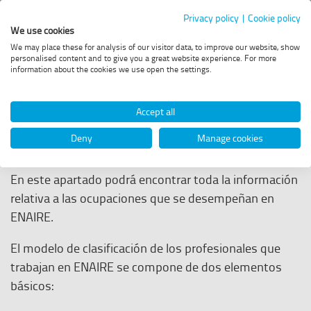
Portal
Privacy policy
|
Cookie policy
We use cookies
de
Menú
We may place these for analysis of our visitor data, to improve our website, show
principal
personalised content and to give you a great website experience. For more
Acceder
Empleo
information about the cookies we use open the settings.
a
Estás
Empleo
Ocupaciones
la
-
en
web
Accept all
de
Enaire
Ocupaciones
Deny
Manage cookies
ENAIRE
En este apartado podrá encontrar toda la información
relativa a las ocupaciones que se desempeñan en
ENAIRE.
El modelo de clasificación de los profesionales que
trabajan en ENAIRE se compone de dos elementos
básicos: