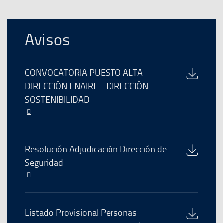
Avisos
Descarga
CONVOCATORIA PUESTO ALTA
del
DIRECCIÓN ENAIRE - DIRECCIÓN
archivo
SOSTENIBILIDAD
El
enlace
se
abre
Descarga
Resolución Adjudicación Dirección de
en
del
Seguridad
una
archivo
El
nueva
enlace
ventana
se
abre
Descarga
Listado Provisional Personas
en
del