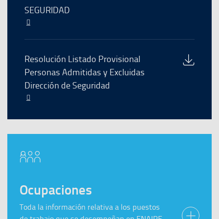
archivo
SEGURIDAD
nueva
ventana
El
enlace
se
abre
Descarga
Resolución Listado Provisional
en
del
Personas Admitidas y Excluidas
una
archivo
Dirección de Seguridad
nueva
ventana
El
enlace
se
abre
en
una
nueva
ventana
Ocupaciones
Toda la información relativa a los puestos
de trabajo que se desempeñan en ENAIRE