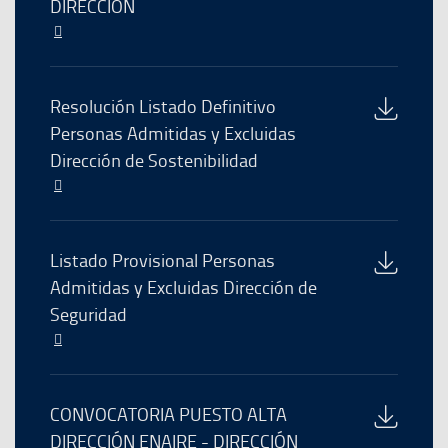
ventana
DIRECCIÓN
El
enlace
se
abre
Descarga
Resolución Listado Definitivo
en
del
Personas Admitidas y Excluidas
una
archivo
Dirección de Sostenibilidad
nueva
ventana
El
enlace
se
abre
Descarga
Listado Provisional Personas
en
del
Admitidas y Excluidas Dirección de
una
archivo
Seguridad
nueva
ventana
El
enlace
se
abre
Descarga
CONVOCATORIA PUESTO ALTA
en
del
DIRECCIÓN ENAIRE - DIRECCIÓN
una