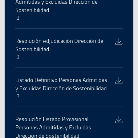
Admitidas y Excluidas Dirección de
una
archivo
Sostenibilidad
nueva
ventana
El
enlace
se
abre
Descarga
Resolución Adjudicación Dirección de
en
del
Sostenibilidad
una
archivo
El
nueva
enlace
ventana
se
abre
Descarga
Listado Definitivo Personas Admitidas
en
del
y Excluidas Dirección de Sostenibilidad
una
archivo
El
nueva
enlace
ventana
se
abre
Descarga
Resolución Listado Provisional
en
del
Personas Admitidas y Excluidas
una
archivo
Dirección de Sostenibilidad
nueva