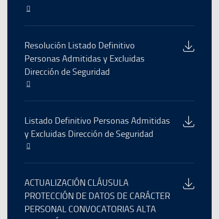
ventana
El
enlace
se
abre
Descarga
Resolución Listado Definitivo
en
del
Personas Admitidas y Excluidas
una
archivo
Dirección de Seguridad
nueva
ventana
El
enlace
se
abre
Descarga
Listado Definitivo Personas Admitidas
en
del
y Excluidas Dirección de Seguridad
una
archivo
El
nueva
enlace
ventana
se
abre
Descarga
ACTUALIZACIÓN CLÁUSULA
en
del
PROTECCIÓN DE DATOS DE CARÁCTER
una
archivo
PERSONAL CONVOCATORIAS ALTA
nueva