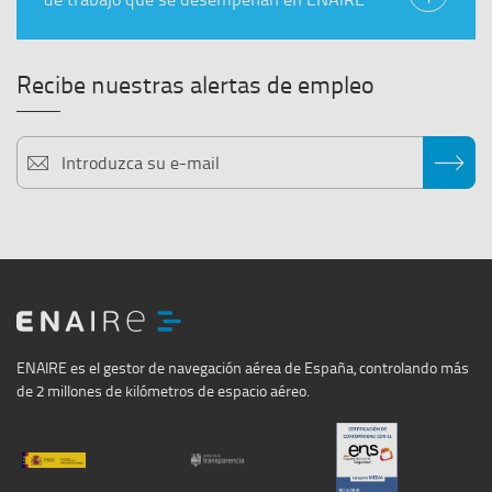
Recibe nuestras alertas de empleo
Suscríbete
a
recibir
nuestras
alertas
de
empleo
ENAIRE
ENAIRE es el gestor de navegación aérea de España, controlando más
de 2 millones de kilómetros de espacio aéreo.