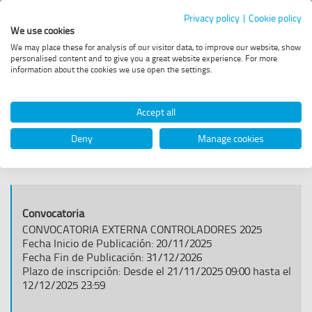
Portal
Privacy policy
|
Cookie policy
We use cookies
de
Menú
We may place these for analysis of our visitor data, to improve our website, show
principal
personalised content and to give you a great website experience. For more
Acceder
Empleo
information about the cookies we use open the settings.
a
la
-
Listado de últimas
web
Accept all
de
Enaire
convocatorias
Deny
Manage cookies
ENAIRE
Últimas
convocatorias
de
CONVOCATORIA EXTERNA CONTROLADORES 2025
Fecha Inicio de Publicación: 20/11/2025
ENAIRE
Fecha Fin de Publicación: 31/12/2026
Plazo de inscripción: Desde el 21/11/2025 09:00 hasta el
12/12/2025 23:59